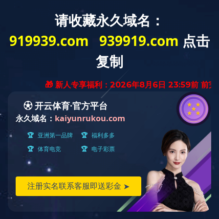
网站首页
走进牡安
爱游戏（中国）
爱游戏首页展示
官方网站AYX
企业文化
爱游戏（中国）
人力资源
联系方式
SPORTS
官方网站AYX
SPORTS之声
爱游戏（中国）官方网站AYX SPORTS