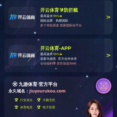
爱游戏（中国）官方网站AYX SPORTS
集团动态
行业新闻
更多资讯>
恒丰纸业项目会战动员会
招 聘
2021-02-08
招 聘
2020-07-14
朴实无华 辛勤耕耘
2020-06-18
爱游戏首页展示
更多资讯>