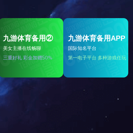
 获黑龙江省甲级样板爱游戏首页