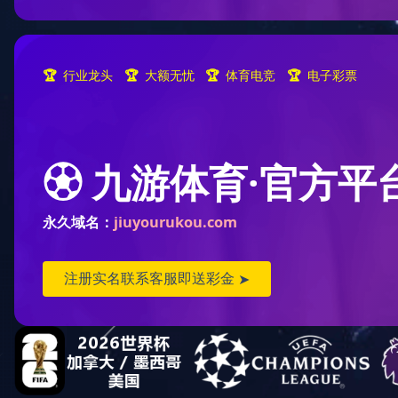
网站首页
走进牡安
爱游戏
HOME PAGE
A BOUT US
NEWSC
官方网
SPO
爱游戏首页展示
您当前
爱游戏首页业绩
工业设备爱游戏（中国）官
方网站AYX SPORTS篇
配电柜制作爱游戏（中国）
官方网站AYX SPORTS篇