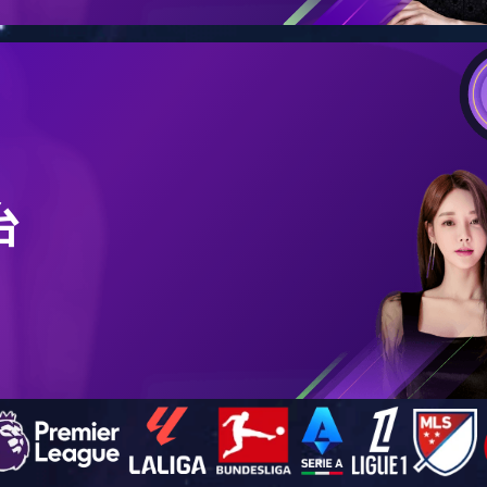
（中国）
爱游戏首页展示
企业文化
爱游戏
ENTER
ACHIEVEMENT
CORPORATECULTURE
WE WAN
站AYX
官方网
RTS
SPO
的位置: 首页 > 爱游戏首页展示 > 房屋建筑篇
房屋建筑篇
牡丹江医学院临床教学大楼、高15层、建筑面积34
时间:2007-10-27 08:00:00
点击