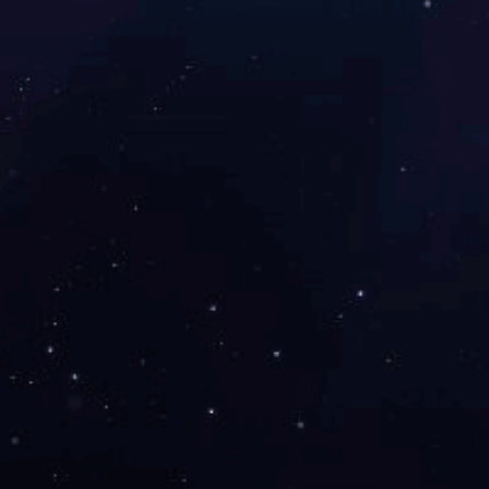
BRANCH
版权